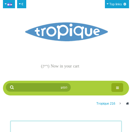
€
Top links
Now in your cart
(ריק)
Toggle
navigation
Tropique 216
>