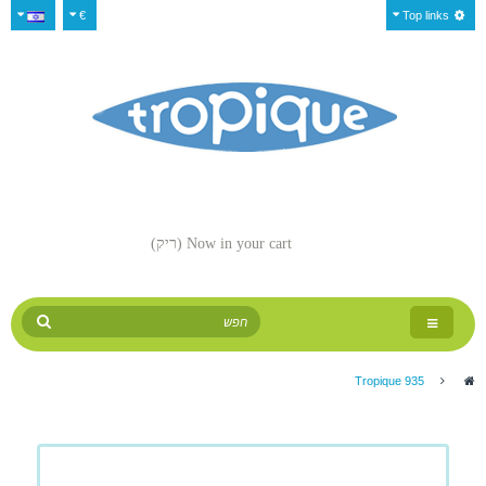
€
Top links
Now in your cart
(ריק)
Toggle
navigation
Tropique 935
>