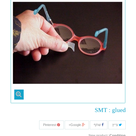
SMT : glued
צייץ
שתף
Google+
Pinterest
New product
Condition: