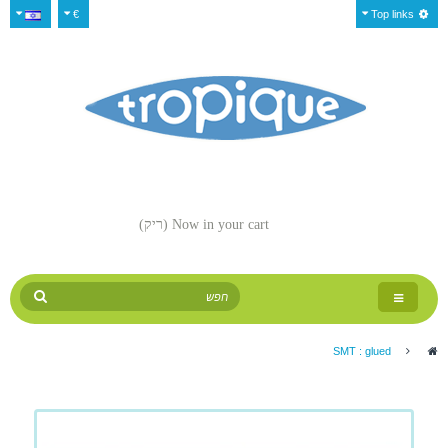
€
Top links
Now in your cart
(ריק)
Toggle
navigation
SMT : glued
>