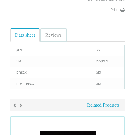
Print
Data sheet
Reviews
גיל
תינוק
קולקציה
SMT
סוג
אבזרים
סוג
משקפי ראייה
›
‹
Related Products