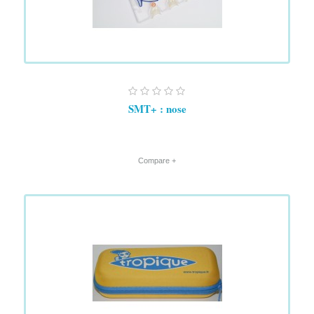
SMT+ : nose
+ Compare