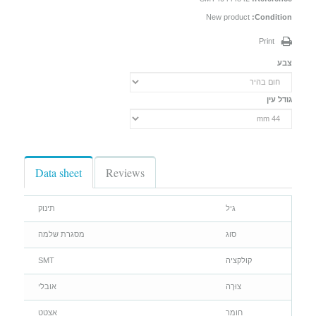
New product
Condition:
Print
צבע
גודל עין
Data sheet
Reviews
גיל
תינוק
סוג
מסגרת שלמה
קולקציה
SMT
צוּרָה
אובלי
חומר
אצטט