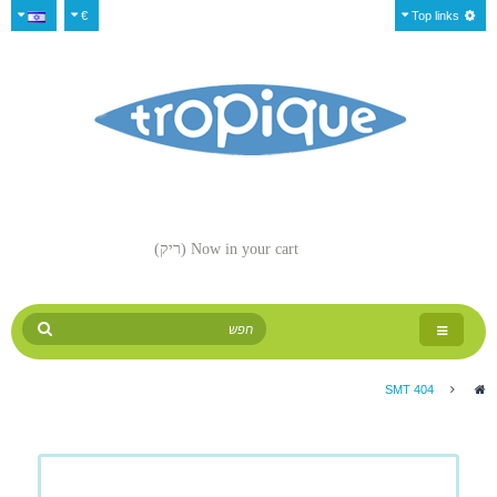
€
Top links
Now in your cart
(ריק)
Toggle
navigation
SMT 404
>