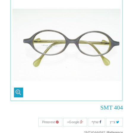
SMT 404
צייץ
שתף
Google+
Pinterest
SMT40444842
Reference: