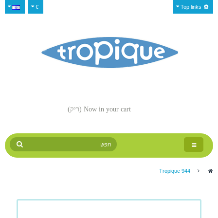
€
Top links
Now in your cart
(ריק)
Toggle
navigation
Tropique 944
>