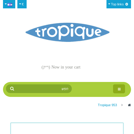
€
Top links
Now in your cart
(ריק)
Toggle
navigation
Tropique 953
>