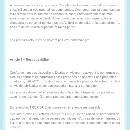
A réception en nos locaux, votre « Compte-client » sera crédité d’un « avoir »
valable 1 an sur vos prochaines commandes. L’Acheteur pourra cependant se
faire rembourser la somme en cochant la case « remboursement de mon
avoir » via son espace client. S’il ne choisit pas le remboursement, le client
disposera de cet avoir pendant un an. Au delà de ce délai, si l’espace client n’a
pas été activé, il sera supprimé et l’avoir perdu.
Les produits retournés ne doivent pas être endommagés.
Article 7 – Responsabilité
Conformément aux dispositions légales en vigueur relatives à la conformité du
bien au contrat et en particulier celles précisées en annexe 1 des présentes
conditions, TROPIQUE rembourse ou échange les produits défectueux suite à
un vis de fabrication ou ne correspondant pas à la commande.
Les produits doivent être retournés dans l'état dans lequel ils ont été reçus
avec l'ensemble des éléments (accessoires, emballage, notice...).
En revanche, TROPIQUE ne pourra pas être tenue responsable :
Des interruptions ou retards enregistrés sur le Site en raison de l'exécution de
travaux de maintenance, de pannes techniques, d'un cas de force majeure, du
fait de tiers ou de toute circonstance quelle qu'elle soit, indépendamment de sa
volonté ;