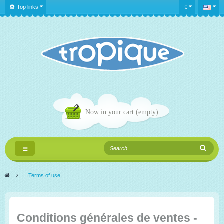
Top links
€
Now in your cart
(empty)
Toggle
navigation
>
Terms of use
Conditions générales de ventes -