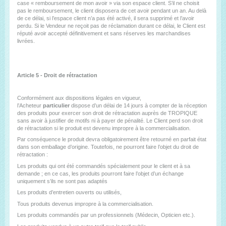
case « remboursement de mon avoir » via son espace client. S’il ne choisit
pas le remboursement, le client disposera de cet avoir pendant un an. Au delà
de ce délai, si l’espace client n’a pas été activé, il sera supprimé et l’avoir
perdu. Si le Vendeur ne reçoit pas de réclamation durant ce délai, le Client est
réputé avoir accepté définitivement et sans réserves les marchandises
livrées.
Article 5 - Droit de rétractation
Conformément aux dispositions légales en vigueur,
l’Acheteur
particulier
dispose d’un délai de 14 jours à compter de la réception
des produits pour exercer son droit de rétractation auprès de TROPIQUE
sans avoir à justifier de motifs ni à payer de pénalité. Le Client perd son droit
de rétractation si le produit est devenu impropre à la commercialisation.
Par conséquence le produit devra obligatoirement être retourné en parfait état
dans son emballage d’origine. Toutefois, ne pourront faire l’objet du droit de
rétractation :
Les produits qui ont été commandés spécialement pour le client et à sa
demande ; en ce cas, les produits pourront faire l’objet d’un échange
uniquement s’ils ne sont pas adaptés
Les produits d’entretien ouverts ou utilisés,
Tous produits devenus impropre à la commercialisation.
Les produits commandés par un professionnels (Médecin, Opticien etc.).