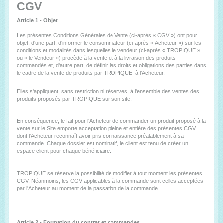
CGV
Article 1 - Objet
Les présentes Conditions Générales de Vente (ci-après « CGV ») ont pour
objet, d'une part, d'informer le consommateur (ci-après « Acheteur ») sur les
conditions et modalités dans lesquelles le vendeur (ci-après « TROPIQUE »
ou « le Vendeur ») procède à la vente et à la livraison des produits
commandés et, d'autre part, de définir les droits et obligations des parties dans
le cadre de la vente de produits par TROPIQUE à l’Acheteur.
Elles s'appliquent, sans restriction ni réserves, à l'ensemble des ventes des
produits proposés par TROPIQUE sur son site.
En conséquence, le fait pour l'Acheteur de commander un produit proposé à la
vente sur le Site emporte acceptation pleine et entière des présentes CGV
dont l'Acheteur reconnaît avoir pris connaissance préalablement à sa
commande. Chaque dossier est nominatif, le client est tenu de créer un
espace client pour chaque bénéficiaire.
TROPIQUE se réserve la possibilité de modifier à tout moment les présentes
CGV. Néanmoins, les CGV applicables à la commande sont celles acceptées
par l'Acheteur au moment de la passation de la commande.
Article 2 - Formation du contrat et commandes