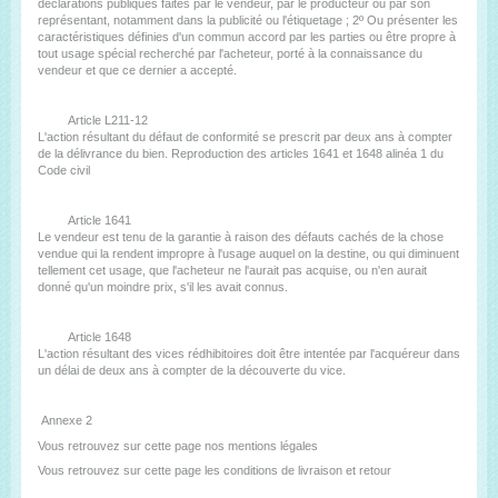
déclarations publiques faites par le vendeur, par le producteur ou par son
représentant, notamment dans la publicité ou l'étiquetage ; 2º Ou présenter les
caractéristiques définies d'un commun accord par les parties ou être propre à
tout usage spécial recherché par l'acheteur, porté à la connaissance du
vendeur et que ce dernier a accepté.
Article L211-12
L'action résultant du défaut de conformité se prescrit par deux ans à compter
de la délivrance du bien. Reproduction des articles 1641 et 1648 alinéa 1 du
Code civil
Article 1641
Le vendeur est tenu de la garantie à raison des défauts cachés de la chose
vendue qui la rendent impropre à l'usage auquel on la destine, ou qui diminuent
tellement cet usage, que l'acheteur ne l'aurait pas acquise, ou n'en aurait
donné qu'un moindre prix, s'il les avait connus.
Article 1648
L'action résultant des vices rédhibitoires doit être intentée par l'acquéreur dans
un délai de deux ans à compter de la découverte du vice.
Annexe 2
Vous retrouvez sur cette page nos mentions légales
Vous retrouvez sur cette page les conditions de livraison et retour