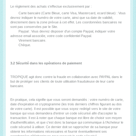
Le règlement des achats s'effectue exclusivement par :
Carte bancaire (Carte Bleue, carte Visa, Mastercard, ecard bleue) : Vous
devrez indiquer le numéro de votre carte, ainsi que sa date de validité,
directement dans la zone prévue à cet effet. Les coordonnées bancaires ne
sont pas conservées par le Site.
Paypal : Vous devrez disposer d'un compte Paypal, indiquer votre
adresse email associée, votre code confidentiel Paypal.
Virement bancaire.
Chèque.
3.2 Sécurité dans les opérations de paiement
TROPIQUE agit donc contre la fraude en collaboration avec PAYPAL dans le
but de protéger ses clients de toute utilisation frauduleuse de leur carte
bancaire.
En pratique, cela signifie que vous seront demandés : votre numéro de carte,
date d'expiration et cryptogramme (les trois derniers chiffres figurant au dos
de votre carte). Il est possible que vous soyez redirigé vers le site de votre
banque qui vous demandera d'entrer un code sécurisé afin d'accepter la
transaction. Il est à noter que chaque banque est libre de choisir son moyen
d'authentification, et que c'est donc la banque qui communique à l’Acheteur le
code sécurisé à utiliser. Ce dernier doit se rapprocher de sa banque pour
obtenir les informations nécessaires et fournir éventuellement ses