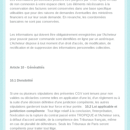
de non connexion à votre espace client. Les éléments nécéssaires à la
conservation des factures seront conservées dans une base specifique
utilisables que pour des raisons de demandes éventuelles des ministères
financiers et sur leur seule demande. En revanche, les coordonnées
bancaires ne sont pas conservées.
Les informations qui doivent être obligatoirement enregistrées par l’Acheteur
pour pouvoir passer commande sont identifiées en ligne par un astérisque.
L’Acheteur dispose à tout moment d'un droit d'accès, de modification, de
rectification et de suppression des informations personnelles collectées.
Article 10 - Généralités
10.1 Divisibilité
Si une ou plusieurs stipulations des présentes CGV sont tenues pour non
valides ou déclarées comme telles en application d'une loi, d'un règlement ou à
la suite d'une décision définitive d'une juridiction compétente, les autres
stipulations garderont toute leur force et leur portée.
10.2 Loi applicable et
juridiction compétente
Tout litige relatif à la conclusion, l'interprétation,
l'exécution ou la rupture du contrat passé entre TROPIQUE et l’Acheteur sera,
à défaut d'accord amiable, de la compétence des Tribunaux français, même
en cas de pluralité de défendeurs. Seuls les Tribunaux de Paris seront
compétents pour traiter tout litige.