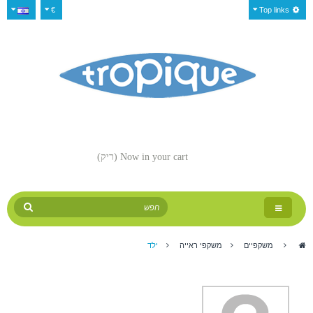
€
Top links
Now in your cart
(ריק)
Toggle
navigation
>
משקפיים
>
משקפי ראייה
>
ילד